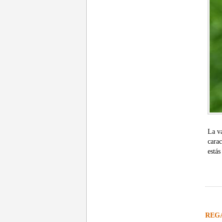
La v
cara
estás
REG