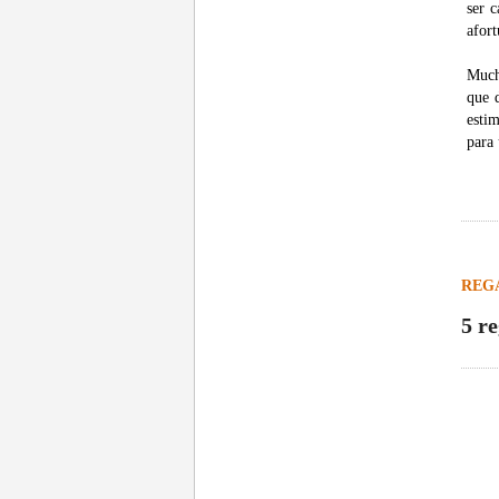
ser c
afor
Much
que 
esti
para 
REG
5 r