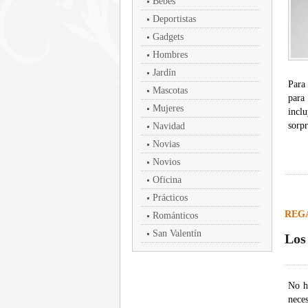
Bebés
Deportistas
Gadgets
Hombres
Jardín
Para
Mascotas
para
Mujeres
incl
sorpr
Navidad
Novias
Novios
Oficina
Prácticos
REG
Románticos
San Valentín
Los
No h
nece