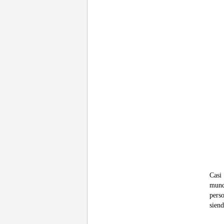
Casi
mund
pers
siend