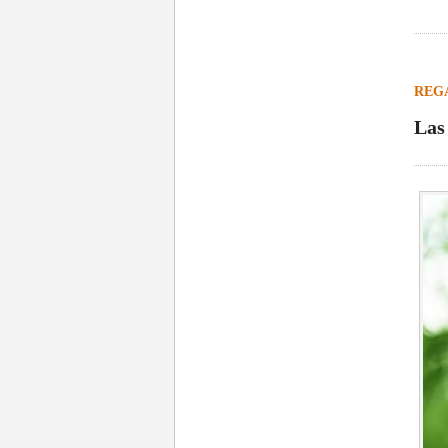
REG
Las