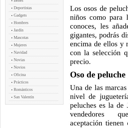
Bebés
Los osos de peluch
Deportistas
Gadgets
niños como para l
Hombres
conoces, les añad
Jardín
gigantes, podrás d
Mascotas
encima de ellos y
Mujeres
con la selección q
Navidad
precio.
Novias
Novios
Oso de peluche 
Oficina
Prácticos
Una de las marcas
Románticos
nivel de jugueter
San Valentín
peluches es la de 
vendedores q
aceptación tienen