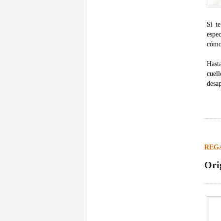
Si t
espec
cómo
Hast
cuel
desa
REG
Ori