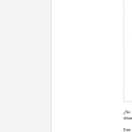
¿No 
situa
Est