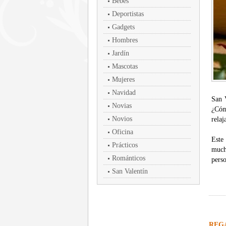
Bebés
Deportistas
Gadgets
Hombres
Jardín
Mascotas
Mujeres
Navidad
San 
Novias
¿Cóm
Novios
relaj
Oficina
Este
Prácticos
much
Románticos
perso
San Valentín
REG