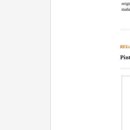
origi
maña
REG
Pin