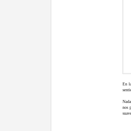
En la
sent
Nada
nos 
suave