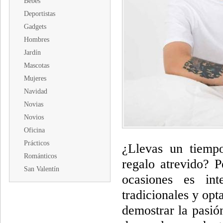
Bebés
Deportistas
Gadgets
Hombres
Jardín
Mascotas
Mujeres
Navidad
Novias
Novios
Oficina
Prácticos
¿Llevas un tiempo
Románticos
regalo atrevido? 
San Valentín
ocasiones es in
tradicionales y opt
demostrar la pasió