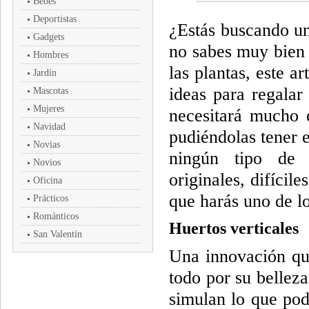
Bebés
Deportistas
¿Estás buscando un
Gadgets
no sabes muy bien 
Hombres
las plantas, este a
Jardín
ideas para regalar
Mascotas
Mujeres
necesitará mucho e
Navidad
pudiéndolas tener en
Novias
ningún tipo de 
Novios
originales, difícile
Oficina
que harás uno de l
Prácticos
Románticos
Huertos verticales
San Valentín
Una innovación que
todo por su belleza
simulan lo que pod