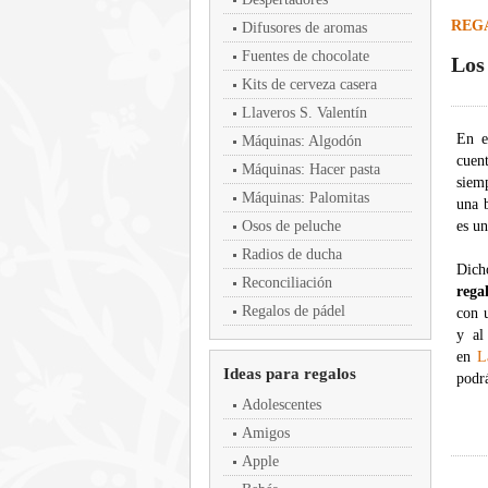
REG
Difusores de aromas
Fuentes de chocolate
Los
Kits de cerveza casera
Llaveros S. Valentín
En e
Máquinas: Algodón
cuent
Máquinas: Hacer pasta
siem
Máquinas: Palomitas
una 
Osos de peluche
es u
Radios de ducha
Dich
Reconciliación
rega
Regalos de pádel
con u
y al
en
L
Ideas para regalos
podrá
Adolescentes
Amigos
Apple