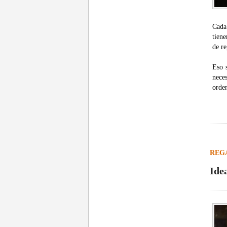
Cada
tien
de r
Eso 
nece
orden
REG
Ide