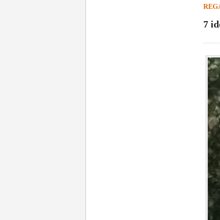
REG
7 i