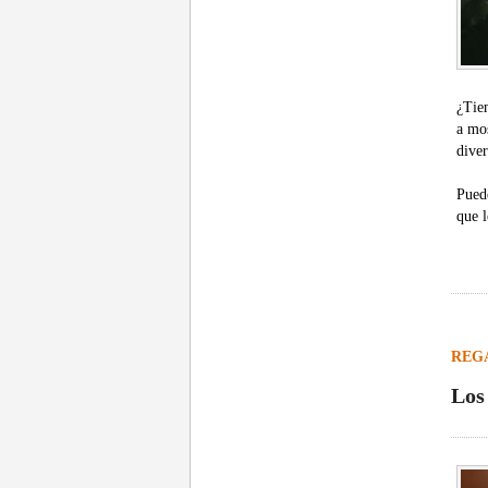
¿Tie
a mos
diver
Puede
que l
REG
Los