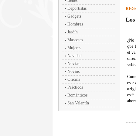
Bebés
Deportistas
REG
Gadgets
Los
Hombres
Jardín
Mascotas
¿No 
que 
Mujeres
el ve
Navidad
dire
Novias
vehíc
Novios
Como
Oficina
este
Prácticos
origi
esté
Románticos
ahor
San Valentín