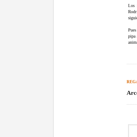
Los 
Rodr
sigu
Pues
pipa
anima
REG
Arc