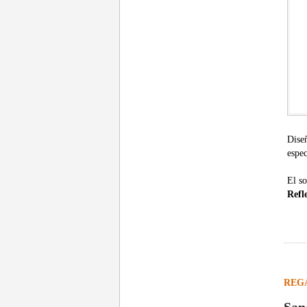
Dise
espe
El so
Refl
REG