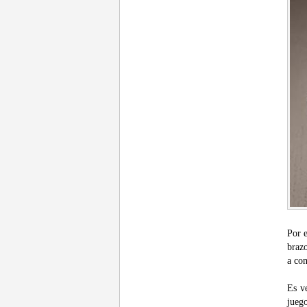
Por e
braz
a con
Es v
juego