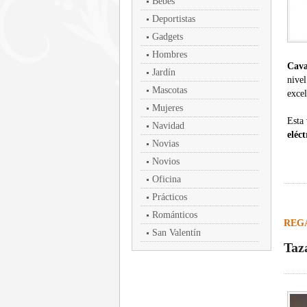
Bebés
Deportistas
Gadgets
Hombres
Cav
Jardín
nivel
Mascotas
exce
Mujeres
Esta
Navidad
eléct
Novias
Novios
Oficina
Prácticos
Románticos
REG
San Valentín
Taza