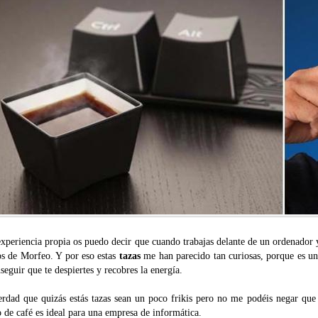
xperiencia propia os puedo decir que cuando trabajas delante de un ordenador y
os de Morfeo. Y por eso estas
tazas
me han parecido tan curiosas, porque es un
seguir que te despiertes y recobres la energía.
erdad que quizás estás tazas sean un poco frikis pero no me podéis negar que 
 de café es ideal para una empresa de informática.