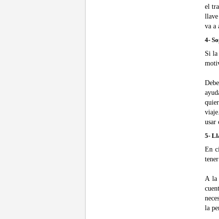
el tr
llave
va a 
4- So
Si la
motiv
Debes
ayud
quier
viaj
usar 
5- Ll
En c
tener
A la
cuen
neces
la pe