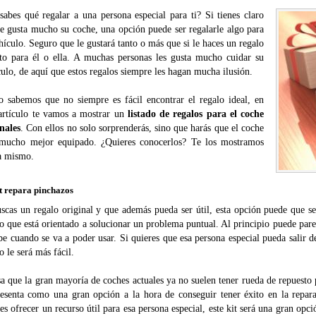
sabes qué regalar a una persona especial para ti? Si tienes claro
le gusta mucho su coche, una opción puede ser regalarle algo para
hículo. Seguro que le gustará tanto o más que si le haces un regalo
cto para él o ella. A muchas personas les gusta mucho cuidar su
ulo, de aquí que estos regalos siempre les hagan mucha ilusión.
 sabemos que no siempre es fácil encontrar el regalo ideal, en
 artículo te vamos a mostrar un
listado de regalos para el coche
nales
. Con ellos no solo sorprenderás, sino que harás que el coche
 mucho mejor equipado. ¿Quieres conocerlos? Te los mostramos
a mismo.
t repara pinchazos
uscas un regalo original y que además pueda ser útil, esta opción puede que s
o que está orientado a solucionar un problema puntual. Al principio puede pare
be cuando se va a poder usar. Si quieres que esa persona especial pueda salir 
o le será más fácil.
a que la gran mayoría de coches actuales ya no suelen tener rueda de repuesto p
resenta como una gran opción a la hora de conseguir tener éxito en la repar
es ofrecer un recurso útil para esa persona especial, este kit será una gran opci