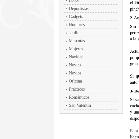
Bebés
el k
Deportistas
pinc
Gadgets
2- A
Hombres
Sin l
Jardín
perez
a la 
Mascotas
Mujeres
Actu
Navidad
porq
gran 
Novias
Novios
Si q
Oficina
auton
Prácticos
3- Du
Románticos
Si sa
San Valentín
coche
y un
disp
Para 
líder