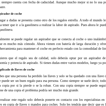
it siempre cuenta con fecha de caducidad. Aunque mucho mejor si no lo usa p
hazo.
spirador de coche
ugar a dudas se presenta como otro de los regalos estrella. A todo el mundo l
a tener que ir a la gasolinera a realizar la labor de aspirado. Pues ahora le pue
gasolinera.
almente se puede regalar un aspirador que se conecta al coche o uno inalámbri
ue es mucho más cómodo. Ahora vienen con batería de larga duración y ofre
herramienta para mantener el coche en perfecto estado con la comodidad de limp
uieres que el regalo sea de calidad, solo deberás optar por un aspirador de
omía y potencia de aspirado. Si tienes dudas entre varios modelos, luego ya po
plicado de llaves de coche
bes que una persona ha perdido las llaves y solo se ha quedado con una llave 
 puede ser un buen regalo para esa persona. Como siempre se suele decir, todo 
a copia por si la pierde o se la roban. Con una copia siempre se puede segui
one de una copia el problema podría ser mucho más grande.
realizar este regalo solo deberás ponerte en contacto con los especialistas e
es en copia de llaves y mandos para coches. Solo les tendrás que decir que es 