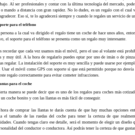
abajo. Al ser profesionales y contar con la última tecnología del mercado, pod
 o mando a distancia con gran rapidez. No lo dudes, es un regalo con el cual va
agradecer. Eso sí, te lo agradecerá siempre y cuando le regales un servicio de 
porte para el teléfono
 persona a la cual va dirigido el regalo tiene un coche de hace unos años, ento
o, el soporte para el teléfono se presenta como un regalo muy interesante.
 recordar que cada vez usamos más el móvil, pero el uso al volante está prohib
a y muy útil. A la hora de regalarlo puedes optar por uno de imán o de pinza
as regalar. La instalación del soporte es muy sencilla y puede usarse por ejem
e. Usar el móvil como GPS con soporte sí que está permitido porque no desvía 
este regalo correctamente para evitar cometer infracciones.
antas para el coche
ierta manera se puede decir que es uno de los regalos para coches más cotiz
 un coche bonito y con las llantas es más fácil de conseguir.
 hora de comprar las llantas te darás cuenta de que hay muchas opciones ent
ta el tamaño de las ruedas del coche para tener la certeza de que realmen
idades. Cuando tengas claro ese detalle, será el momento de elegir un diseño q
rsonalidad del conductor o conductora. Así podrás tener la certeza de que gusta