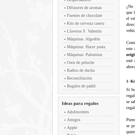
¿No 
Difusores de aromas
que 
Fuentes de chocolate
el ve
Kits de cerveza casera
dire
vehíc
Llaveros S. Valentín
Máquinas: Algodón
Como
Máquinas: Hacer pasta
este
Máquinas: Palomitas
origi
esté
Osos de peluche
ahor
Radios de ducha
Reconciliación
1- Ki
Regalos de pádel
Si b
regal
se sa
Ideas para regalos
regal
Adolescentes
Amigos
Piens
se p
Apple
quier