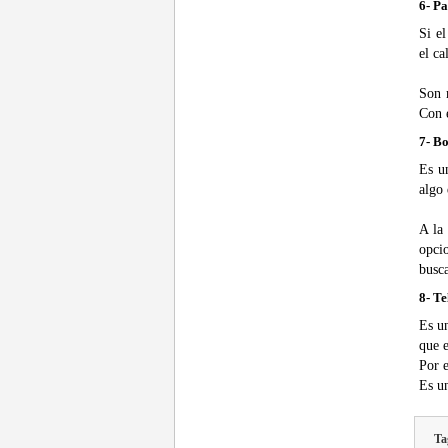
6- Pa
Si el
el ca
Son 
Con e
7- Bo
Es u
algo 
A la
opci
busca
8- Te
Es u
que 
Por e
Es un
Ta