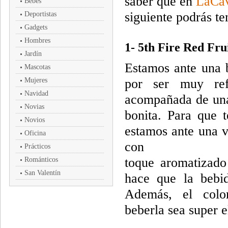
saber que en
LaCav
Bebés
siguiente podrás te
Deportistas
Gadgets
Hombres
1- 5th Fire Red Fru
Jardín
Estamos ante una 
Mascotas
Mujeres
por ser muy ref
Navidad
acompañada de una
Novias
bonita. Para que t
Novios
estamos ante una v
Oficina
con
Prácticos
toque aromatizado
Románticos
San Valentín
hace que la bebid
Además, el colo
beberla sea super 