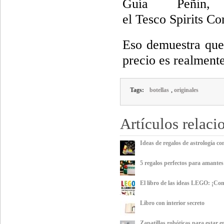
Guía Peñin, 
el Tesco Spirits Co
Eso demuestra que 
precio es realment
,
Tags:
botellas
originales
Artículos relaci
Ideas de regalos de astrología co
5 regalos perfectos para amante
El libro de las ideas LEGO: ¡Con
Libro con interior secreto
Zapatillas robóticas para estar e