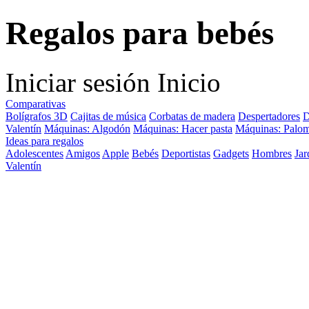
Regalos para bebés
Iniciar sesión
Inicio
Comparativas
Bolígrafos 3D
Cajitas de música
Corbatas de madera
Despertadores
D
Valentín
Máquinas: Algodón
Máquinas: Hacer pasta
Máquinas: Palom
Ideas para regalos
Adolescentes
Amigos
Apple
Bebés
Deportistas
Gadgets
Hombres
Jar
Valentín