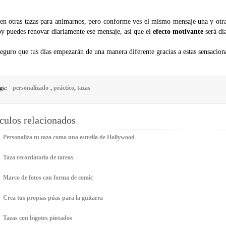
en otras tazas para animarnos, pero conforme ves el mismo mensaje una y otra 
oy puedes renovar diariamente ese mensaje, así que el
efecto motivante
será dia
eguro que tus días empezarán de una manera diferente gracias a estas sensacio
,
,
gs:
personalizado
práctico
tazas
culos relacionados
Personaliza tu taza como una estrella de Hollywood
Taza recordatorio de tareas
Marco de fotos con forma de comic
Crea tus propias púas para la guitarra
Tazas con bigotes pintados