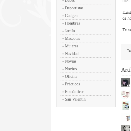
Bebés
bien.
Deportistas
Exist
Gadgets
de h
Hombres
Te as
Jardín
Mascotas
Mujeres
Ta
Navidad
Novias
Artí
Novios
Oficina
Prácticos
Románticos
San Valentín