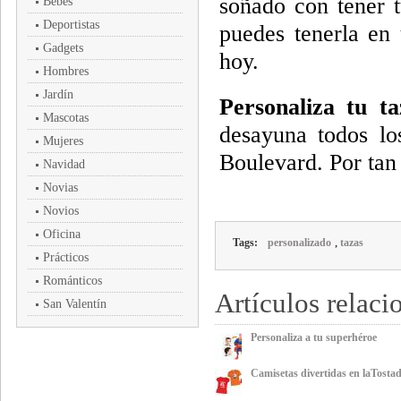
soñado con tener t
Bebés
Deportistas
puedes tenerla e
Gadgets
hoy.
Hombres
Jardín
Personaliza tu ta
Mascotas
desayuna todos lo
Mujeres
Boulevard. Por tan
Navidad
Novias
Novios
Oficina
,
Tags:
personalizado
tazas
Prácticos
Románticos
Artículos relaci
San Valentín
Personaliza a tu superhéroe
Camisetas divertidas en laTosta