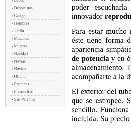
Bebés
poder escucharl
Deportistas
innovador
reprodu
Gadgets
Hombres
Para estar mucho m
Jardín
éste tiene forma 
Mascotas
Mujeres
apariencia simpáti
Navidad
de potencia
y en é
Novias
almacenamiento. T
Novios
acompañarte a la d
Oficina
Prácticos
El exterior del tub
Románticos
que se estropee. 
San Valentín
sencillo. Funcion
incluida. Su preci