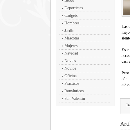
Bebés
Deportistas
Gadgets
Hombres
Las 
Jardín
mejo
Mascotas
sient
Mujeres
Este
Navidad
acces
Novias
casi 
Novios
Pero
Oficina
cómo
Prácticos
30 eu
Románticos
San Valentín
Ta
Artí