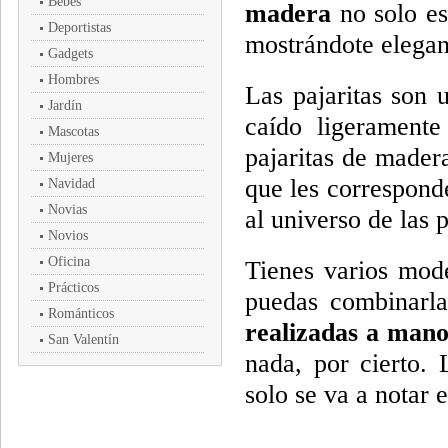
Bebés
madera
no solo es
Deportistas
mostrándote elegant
Gadgets
Hombres
Las pajaritas son
Jardín
caído ligeramente
Mascotas
pajaritas de mader
Mujeres
que les corresponde
Navidad
Novias
al universo de las p
Novios
Oficina
Tienes varios mode
Prácticos
puedas combinarla
Románticos
realizadas a man
San Valentín
nada, por cierto. 
solo se va a notar e