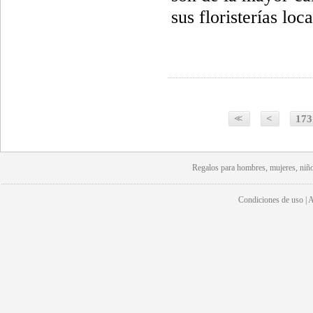
sus floristerías lo
<<
<
173
Regalos para hombres, mujeres, niño
Condiciones de uso | Av