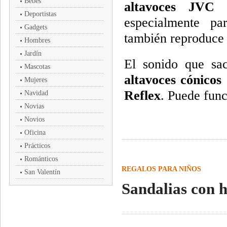
Bebés
altavoces JVC 
Deportistas
especialmente p
Gadgets
también reproduce o
Hombres
Jardín
El sonido que sa
Mascotas
altavoces cónicos
Mujeres
Reflex
. Puede func
Navidad
Novias
Novios
Oficina
Prácticos
Románticos
REGALOS PARA NIÑOS
San Valentín
Sandalias con h