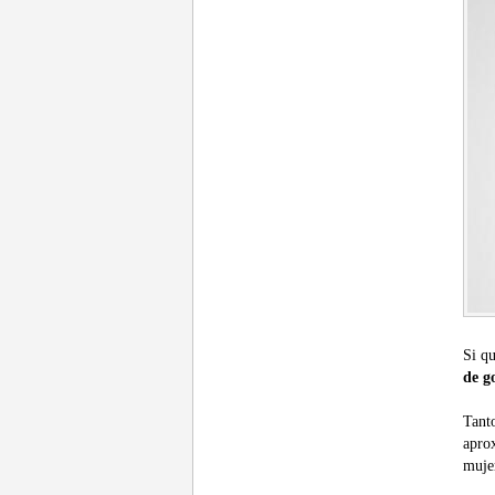
Si qu
de g
Tan
apro
muje