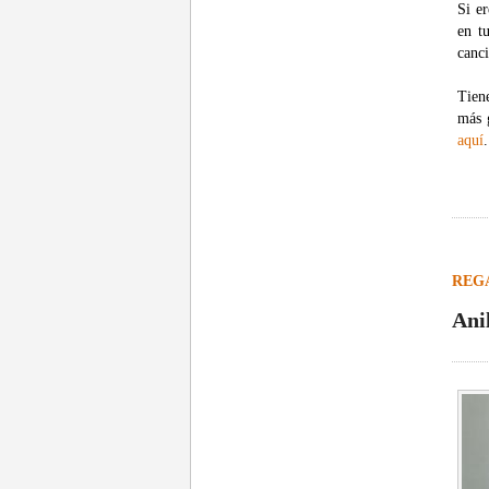
Si er
en t
canci
Tien
más 
aquí
.
REG
Ani