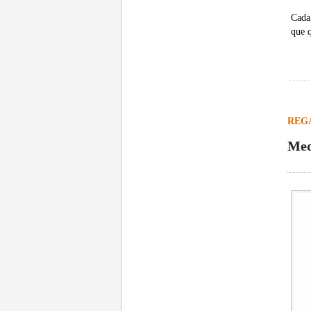
Cada
que q
REG
Med