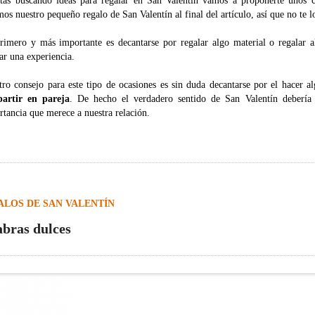
stás buscando ideas para regalar en San Valentín vamos a proponerte unos c
os nuestro pequeño regalo de San Valentín al final del artículo, así que no te l
rimero y más importante es decantarse por regalar algo material o regalar a
ar una experiencia.
tro consejo para este tipo de ocasiones es sin duda decantarse por el hacer a
artir en pareja
. De hecho el verdadero sentido de San Valentín debería
tancia que merece a nuestra relación.
ALOS DE SAN VALENTÍN
abras dulces