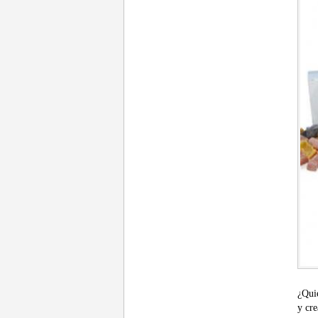
¿Qui
y cre