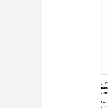
¿Est
mun
amor
Con e
afor