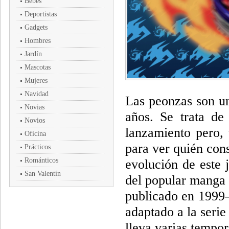
Bebés
Deportistas
Gadgets
Hombres
Jardín
Mascotas
Mujeres
Navidad
Las peonzas son un
Novias
años. Se trata de
Novios
lanzamiento pero, 
Oficina
para ver quién con
Prácticos
Románticos
evolución de este 
San Valentín
del popular manga
publicado en 1999—
adaptado a la seri
lleva varias tempo