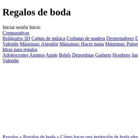
Regalos de boda
Iniciar sesión
Inicio
Comparativas
Bolígrafos 3D
Cajitas de música
Corbatas de madera
Despertadores
D
Valentín
Máquinas: Algodón
Máquinas: Hacer pasta
Máquinas: Palom
Ideas para regalos
Adolescentes
Amigos
Apple
Bebés
Deportistas
Gadgets
Hombres
Jar
Valentín
Regalos
»
Regalos de boda
»
Cómo hacer una invitación de boda eleg