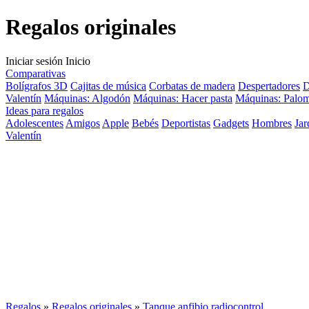
Regalos originales
Iniciar sesión
Inicio
Comparativas
Bolígrafos 3D
Cajitas de música
Corbatas de madera
Despertadores
D
Valentín
Máquinas: Algodón
Máquinas: Hacer pasta
Máquinas: Palom
Ideas para regalos
Adolescentes
Amigos
Apple
Bebés
Deportistas
Gadgets
Hombres
Jar
Valentín
Regalos
»
Regalos originales
»
Tanque anfibio radiocontrol