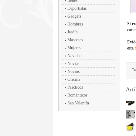
Bebés
Deportistas
Gadgets
Si er
Hombres
carta
Jardín
Mascotas
Evide
Mujeres
esta
Navidad
Novias
Ta
Novios
Oficina
Prácticos
Artí
Románticos
San Valentín