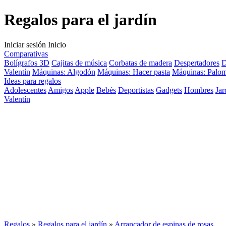
Regalos para el jardín
Iniciar sesión
Inicio
Comparativas
Bolígrafos 3D
Cajitas de música
Corbatas de madera
Despertadores
D
Valentín
Máquinas: Algodón
Máquinas: Hacer pasta
Máquinas: Palom
Ideas para regalos
Adolescentes
Amigos
Apple
Bebés
Deportistas
Gadgets
Hombres
Jar
Valentín
Regalos
»
Regalos para el jardín
»
Arrancador de espinas de rosas