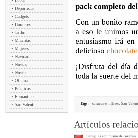
Bebés
pack completo de
Deportistas
Gadgets
Con un bonito ra
Hombres
a eso le unimos un
Jardín
entusiasmo irá en
Mascotas
Mujeres
delicioso
chocolate
Navidad
¡Disfruta del día 
Novias
Novios
toda la suerte del
Oficina
Prácticos
Románticos
,
,
Tags:
corazones
flores
San Valent
San Valentín
Artículos relaci
Paraguas con forma de corazón