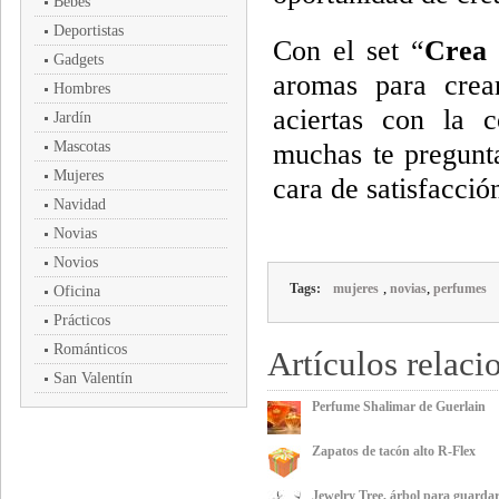
Bebés
Deportistas
Con el set “
Crea 
Gadgets
aromas para cre
Hombres
aciertas con la 
Jardín
Mascotas
muchas te pregunta
Mujeres
cara de satisfacció
Navidad
Novias
Novios
,
,
Tags:
mujeres
novias
perfumes
Oficina
Prácticos
Románticos
Artículos relaci
San Valentín
Perfume Shalimar de Guerlain
Zapatos de tacón alto R-Flex
Jewelry Tree, árbol para guardar