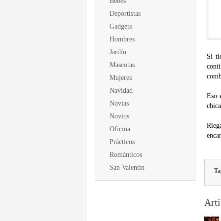
Bebés
Deportistas
Gadgets
Hombres
Jardín
Si t
Mascotas
conti
comb
Mujeres
Navidad
Eso 
Novias
chica
Novios
Rieg
Oficina
encan
Prácticos
Románticos
San Valentín
Ta
Artí