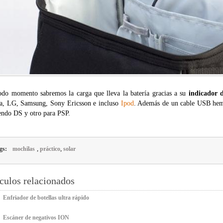
odo momento sabremos la carga que lleva la batería gracias a su
indicador 
a, LG, Samsung, Sony Ericsson e incluso
Ipod
. Además de un cable USB hem
endo DS y otro para PSP.
,
,
gs:
mochilas
práctico
solar
culos relacionados
Enfriador de botellas ultra rápido
Escáner de negativos ION