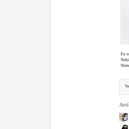
En t
Noki
Nint
Ta
Artí