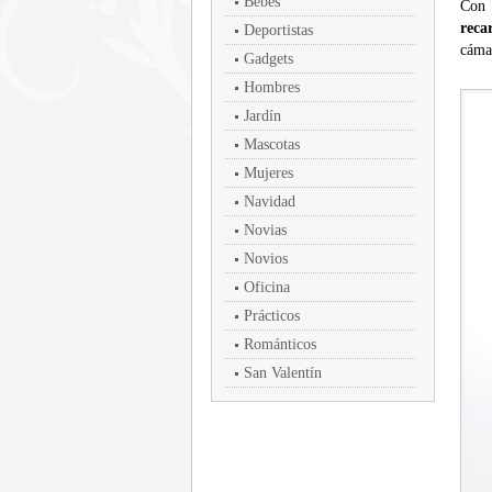
Bebés
Con 
reca
Deportistas
cámar
Gadgets
Hombres
Jardín
Mascotas
Mujeres
Navidad
Novias
Novios
Oficina
Prácticos
Románticos
San Valentín