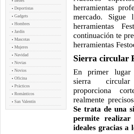
Bebés
herramientas prof
Deportistas
mercado. Sigue l
Gadgets
Hombres
herramientas Fe
Jardín
continuación te pr
Mascotas
herramientas Festoo
Mujeres
Navidad
Sierra circular 
Novias
En primer lugar
Novios
Oficina
sierra circul
Prácticos
proporciona cor
Románticos
realmente preciso
San Valentín
Se trata de una s
permite realizar
ideales gracias a l