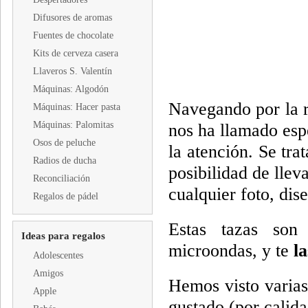
Difusores de aromas
Fuentes de chocolate
Kits de cerveza casera
Llaveros S. Valentín
Máquinas: Algodón
Navegando por la r
Máquinas: Hacer pasta
Máquinas: Palomitas
nos ha llamado esp
Osos de peluche
la atención. Se tra
Radios de ducha
posibilidad de llev
Reconciliación
cualquier foto, dis
Regalos de pádel
Estas tazas so
Ideas para regalos
microondas, y te
l
Adolescentes
Amigos
Hemos visto varias
Apple
gustado (por calida