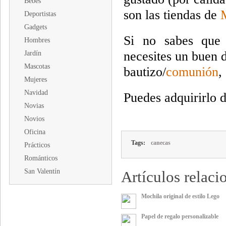
Bebés
son las tiendas de
Deportistas
Gadgets
Si no sabes que
Hombres
necesites un buen d
Jardín
Mascotas
bautizo/
comunión
,
Mujeres
Navidad
Puedes adquirirlo 
Novias
Novios
Oficina
Tags:
canecas
Prácticos
Románticos
San Valentín
Artículos relaci
Mochila original de estilo Lego
Papel de regalo personalizable