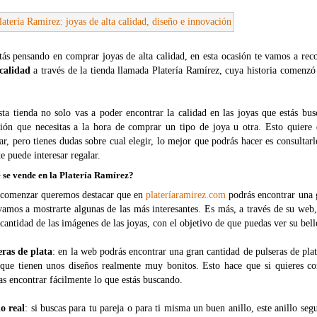
stás pensando en comprar joyas de alta calidad, en esta ocasión te vamos a r
 calidad
a través de la tienda llamada Platería Ramírez, cuya historia comenzó
.
sta tienda no solo vas a poder encontrar la calidad en las joyas que estás bu
ción que necesitas a la hora de comprar un tipo de joya u otra. Esto quiere
ar, pero tienes dudas sobre cual elegir, lo mejor que podrás hacer es consultarl
e puede interesar regalar.
 se vende en la Platería Ramírez?
 comenzar queremos destacar que en
plateríaramirez.com
podrás encontrar una g
vamos a mostrarte algunas de las más interesantes. Es más, a través de su web
cantidad de las imágenes de las joyas, con el objetivo de que puedas ver su bel
eras de plata
: en la web podrás encontrar una gran cantidad de pulseras de plat
 que tienen unos diseños realmente muy bonitos. Esto hace que si quieres co
s encontrar fácilmente lo que estás buscando.
lo real
: si buscas para tu pareja o para ti misma un buen anillo, este anillo se