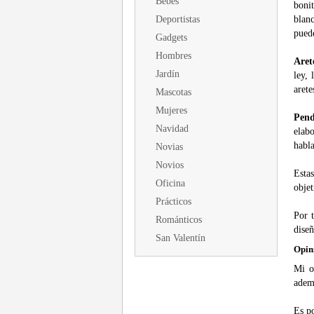
Bebés
boni
Deportistas
blan
puede
Gadgets
Hombres
Aret
Jardín
ley,
arete
Mascotas
Mujeres
Pend
Navidad
elabo
habla
Novias
Novios
Esta
Oficina
objet
Prácticos
Por t
Románticos
dise
San Valentín
Opin
Mi o
adem
Es po