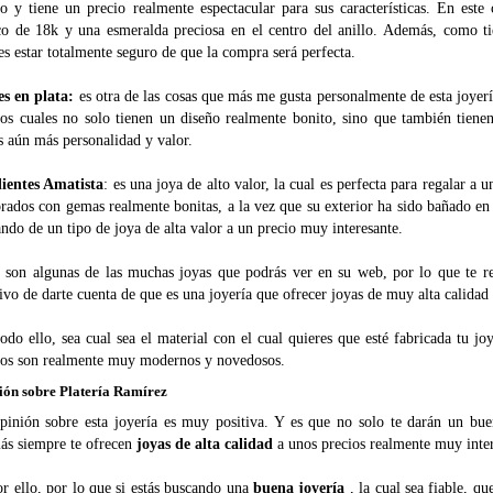
to y tiene un precio realmente espectacular para sus características. En est
co de 18k y una esmeralda preciosa en el centro del anillo. Además, como t
s estar totalmente seguro de que la compra será perfecta.
es en plata:
es otra de las cosas que más me gusta personalmente de esta joyerí
 los cuales no solo tienen un diseño realmente bonito, sino que también tiene
s aún más personalidad y valor.
ientes Amatista
: es una joya de alto valor, la cual es perfecta para regalar a
rados con gemas realmente bonitas, a la vez que su exterior ha sido bañado en
ndo de un tipo de joya de alta valor a un precio muy interesante.
s son algunas de las muchas joyas que podrás ver en su web, por lo que te
ivo de darte cuenta de que es una joyería que ofrecer joyas de muy alta calida
odo ello, sea cual sea el material con el cual quieres que esté fabricada tu joy
ños son realmente muy modernos y novedosos.
ión sobre Platería Ramírez
pinión sobre esta joyería es muy positiva. Y es que no solo te darán un bu
ás siempre te ofrecen
joyas de alta calidad
a unos precios realmente muy inter
r ello, por lo que si estás buscando una
buena joyería
, la cual sea fiable, q