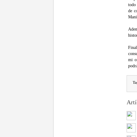
todo 
de c
Mani
Adem
histo
Fina
consu
mi o
podrá
Ta
Artí