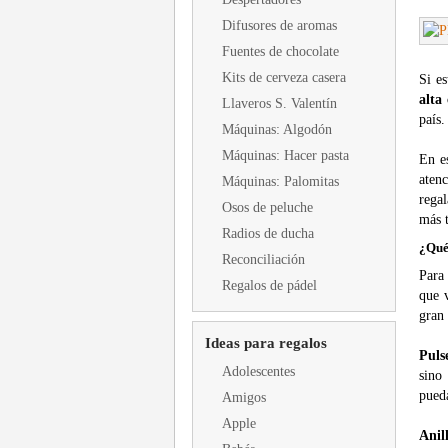
Difusores de aromas
Fuentes de chocolate
Kits de cerveza casera
Si e
alta
Llaveros S. Valentín
país
Máquinas: Algodón
Máquinas: Hacer pasta
En e
aten
Máquinas: Palomitas
regal
Osos de peluche
más t
Radios de ducha
¿Qué
Reconciliación
Para
Regalos de pádel
que 
gran 
Ideas para regalos
Puls
Adolescentes
sino
pueda
Amigos
Apple
Anil